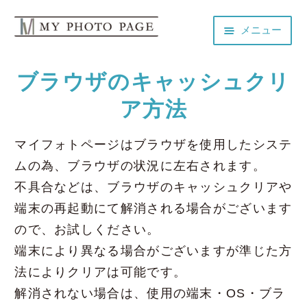
ナ
コ
メニュー
ビ
ン
ゲ
テ
HOME
ー
ン
ブラウザのキャッシュクリ
シ
ツ
ア方法
ョ
へ
よくある質問
ン
ス
マイフォトページはブラウザを使用したシステ
へ
キ
個人情報保護方針
ス
ッ
ムの為、ブラウザの状況に左右されます。
キ
プ
不具合などは、ブラウザのキャッシュクリアや
ッ
利用規約
端末の再起動にて解消される場合がございます
プ
ので、お試しください。
会社概要
端末により異なる場合がございますが準じた方
法によりクリアは可能です。
お問い合わせ
解消されない場合は、使用の端末・OS・ブラ