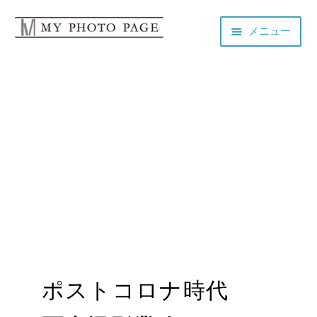
2021年8月2日
に投稿
投稿者
product
—
1件のコメ
ナ
コ
ント
メニュー
ビ
ン
ゲ
テ
HOME
ー
ン
シ
ツ
ョ
へ
よくある質問
ン
ス
へ
キ
個人情報保護方針
ス
ッ
キ
プ
ッ
利用規約
プ
会社概要
ポストコロナ時代
お問い合わせ